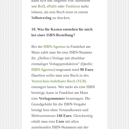
kann sich das Angebot von Anbietern
wie
BoD
,
ePubli
oder
Tredition
mehr
lohnen, als sein Buch teuer in einem
Selbstverlag
zu drucken.
10. Was für Kosten entstehen für mich
bei einer ISBN-Bestellung?
Bei der
ISBN-Agentur
in Frankfurt am
Main zahlt man für eine ISBN-Nummer
für „(Selbst-) Verlage mit absehbar
einmaliger Verlagsproduktion“ (Quelle:
ISBN-Agentur
) insgesamt rund
90 Euro
.
Daneben sollte man sein Buch in des
Verzeichnis lieferbarer Buch (VLB)
eintragen lassen. Wer mehr als eine ISBN
benötigt, kann in Frankfurt am Main
eine
Verlagsnummer
beantragen. Die
Grundgebühr für die ISBN-Vergabe
beträgt hier ohne Versandkosten und
Mehrwertsteuer
146 Euro
. Gleichzeitig
erhält man eine
Liste
mit allen
zustehenden ISBN-Nummern mit der