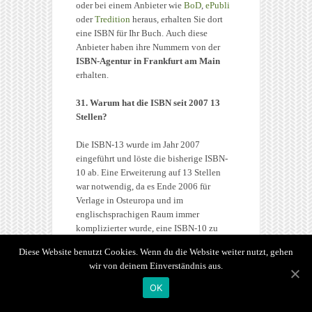
oder bei einem Anbieter wie
BoD
,
ePubli
oder
Tredition
heraus, erhalten Sie dort
eine ISBN für Ihr Buch. Auch diese
Anbieter haben ihre Nummern von der
ISBN-Agentur in Frankfurt am Main
erhalten.
31. Warum hat die ISBN seit 2007 13
Stellen?
Die ISBN-13 wurde im Jahr 2007
eingeführt und löste die bisherige ISBN-
10 ab. Eine Erweiterung auf 13 Stellen
war notwendig, da es Ende 2006 für
Verlage in Osteuropa und im
englischsprachigen Raum immer
komplizierter wurde, eine ISBN-10 zu
vergeben. Mit der ISBN-13 stieg die
Diese Website benutzt Cookies. Wenn du die Website weiter nutzt, gehen
Anzahl der möglichen
wir von deinem Einverständnis aus.
Zahlenkombinationen von 1 Milliarde
auf 1,9 Milliarden. Für Bücher, welche
OK
vor dem
01. Januar 2007
veröffentlicht
wurden, ist weiterhin die Internationale