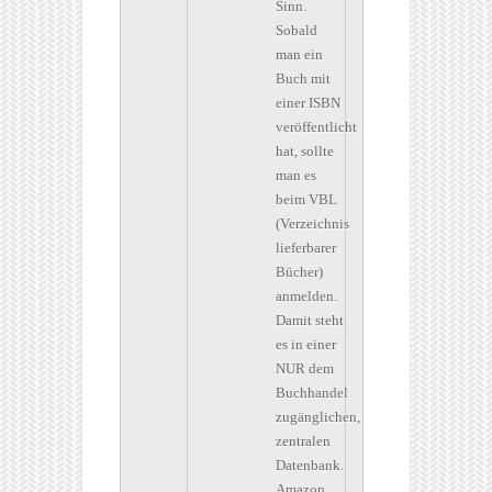
Sinn.
Sobald
man ein
Buch mit
einer ISBN
veröffentlicht
hat, sollte
man es
beim VBL
(Verzeichnis
lieferbarer
Bücher)
anmelden.
Damit steht
es in einer
NUR dem
Buchhandel
zugänglichen,
zentralen
Datenbank.
Amazon