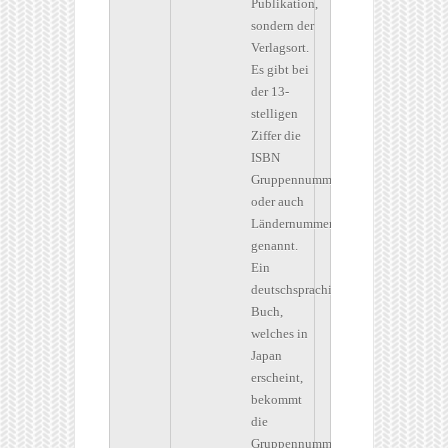
Publikation,
sondern der
Verlagsort.
Es gibt bei
der 13-
stelligen
Ziffer die
ISBN
Gruppennummer
oder auch
Ländernummer
genannt.
Ein
deutschsprachiges
Buch,
welches in
Japan
erscheint,
bekommt
die
Gruppennummer