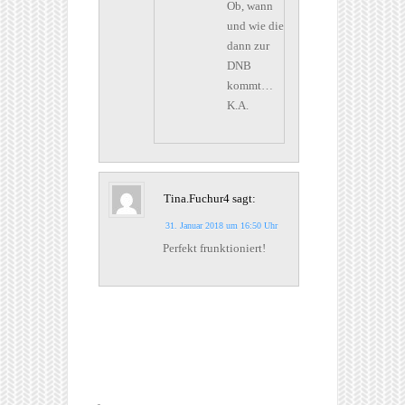
Ob, wann
und wie die
dann zur
DNB
kommt…
K.A.
Tina.Fuchur4
sagt:
31. Januar 2018 um 16:50 Uhr
Perfekt frunktioniert!