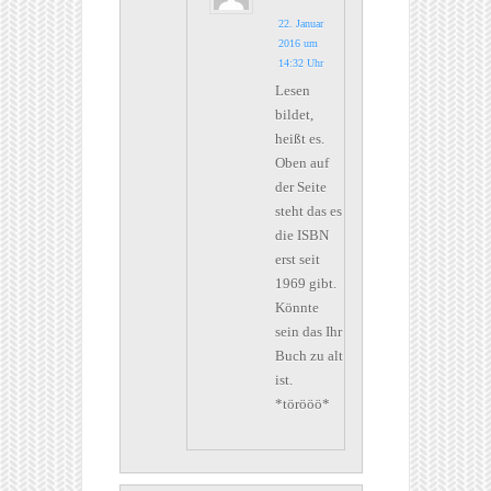
22. Januar
2016 um
14:32 Uhr
Lesen
bildet,
heißt es.
Oben auf
der Seite
steht das es
die ISBN
erst seit
1969 gibt.
Könnte
sein das Ihr
Buch zu alt
ist.
*törööö*