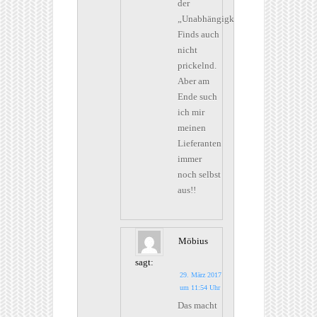
der
„Unabhängigkeit“.
Finds auch
nicht
prickelnd.
Aber am
Ende such
ich mir
meinen
Lieferanten
immer
noch selbst
aus!!
Möbius
sagt:
29. März 2017
um 11:54 Uhr
Das macht