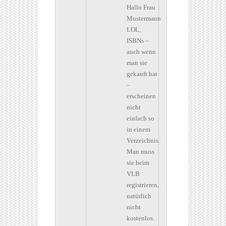
Hallo Frau
Mustermann
LOL,
ISBNs –
auch wenn
man sie
gekauft hat
–
erscheinen
nicht
einfach so
in einem
Verzeichnis.
Man muss
sie beim
VLB
registrieren,
natürlich
nicht
kostenlos.