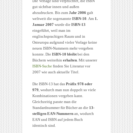
Die Verlage sind verpflichtet, die ISBN
gut sichtbar innen und außen
abzudrucken. Bis zum
Jahr 2006
galt
weltweit die sogenannte
ISBN-10
. Am
1.
Januar 2007
wurde die
ISBN-13
eingeführt, weil man im
englischsprachigen Raum und in
Osteuropa aufgrund vieler Verlage keine
neuen ISBN-Nummern mehr vergeben
konnte. Die
ISBN-10 bleibt
bei den
Büchern weiterhin
erhalten
. Mit unserer
ISBN-Suche
finden Sie Literatur vor
2007 wie auch aktuelle Titel.
Die ISBN-13 hat das
Präfix 978 oder
979
, wodurch man nun doppelt so viele
Kombinationen vergeben kann.
Gleichzeitig passte man die
Standardnummer für Bücher an die
13-
stelligen EAN-Nummern
an, wodurch
EAN und ISBN auf jedem Buch
identisch sind.