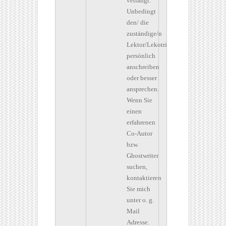
verlangt.
Unbedingt
den/ die
zuständige/n
Lektor/Lekotrin
persönlich
anschreiben
oder besser
ansprechen.
Wenn Sie
einen
erfahrenen
Co-Autor
bzw.
Ghostwriter
suchen,
kontaktieren
Sie mich
unter o. g.
Mail
Adresse.