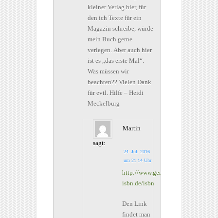
kleiner Verlag hier, für
den ich Texte für ein
Magazin schreibe, würde
mein Buch gerne
verlegen. Aber auch hier
ist es „das erste Mal“.
Was müssen wir
beachten?? Vielen Dank
für evtl. Hilfe – Heidi
Meckelburg
Martin
sagt:
24. Juli 2016
um 21:14 Uhr
http://www.german-
isbn.de/isbn
Den Link
findet man