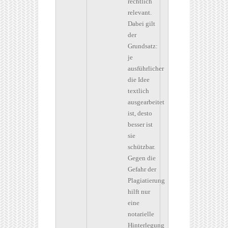
rechtlich
relevant.
Dabei gilt
der
Grundsatz:
je
ausführlicher
die Idee
textlich
ausgearbeitet
ist, desto
besser ist
sie
schützbar.
Gegen die
Gefahr der
Plagiatierung
hilft nur
eine
notarielle
Hinterlegung