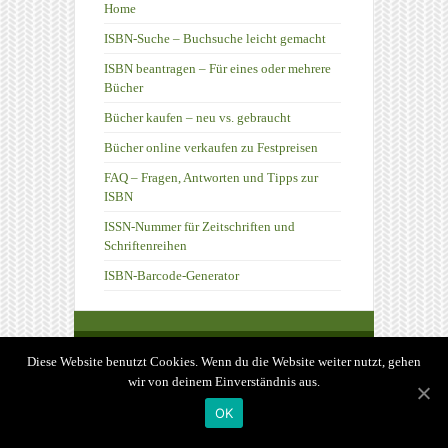
Home
ISBN-Suche – Buchsuche leicht gemacht
ISBN beantragen – Für eines oder mehrere
Bücher
Bücher kaufen – neu vs. gebraucht
Bücher online verkaufen zu Festpreisen
FAQ – Fragen, Antworten und Tipps zur
ISBN
ISSN-Nummer für Zeitschriften und
Schriftenreihen
ISBN-Barcode-Generator
ISBN-Suche.net - Die unabhängige ISBN-
Diese Website benutzt Cookies. Wenn du die Website weiter nutzt, gehen
Suche! -
Impressum und Datenschutz
wir von deinem Einverständnis aus.
OK